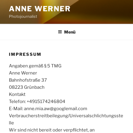
Zum
ANNE WERNER
Inhalt
Photojournalist
springen
Menü
IMPRESSUM
Angaben gemäß § 5 TMG
Anne Werner
Bahnhofstraße 37
08223 Grünbach
Kontakt
Telefon: +4915174246804
E-Mail: anne.mia.aw@googlemail.com
Verbraucherstreitbeilegung/Universalschlichtungsste
lle
Wir sind nicht bereit oder verpflichtet, an